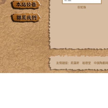
巨轮珠
友情鏈接：
荊瀛軒
裕德堂
中国陶都