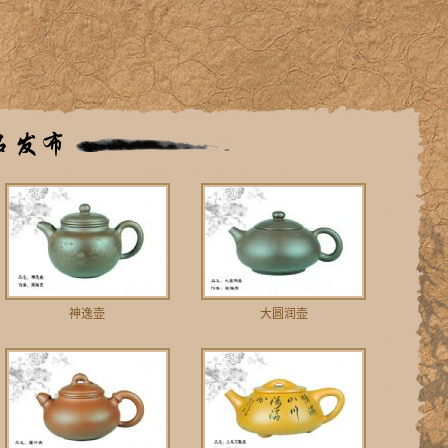
神逸壶
大圆润壶