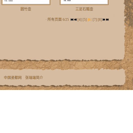
圆竹壶
三足石瓢壶
· 所有页面 6/25
[4]
[5]
[6]
[7]
[8]
网
中国瓷都网
张瑞端简介