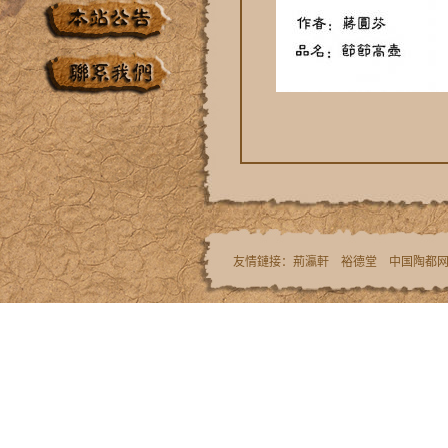
友情鏈接：
荊瀛軒
裕德堂
中国陶都