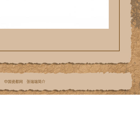
网
中国瓷都网
张瑞端简介