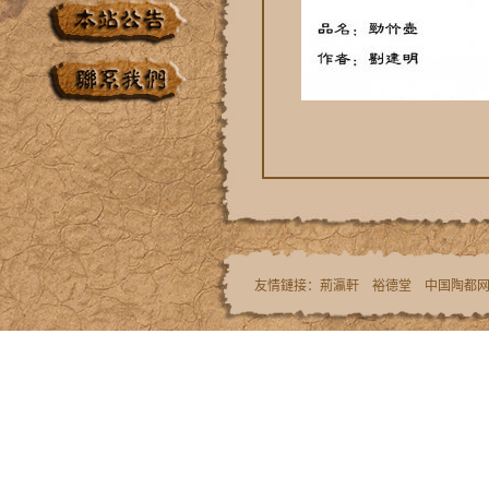
友情鏈接：
荊瀛軒
裕德堂
中国陶都