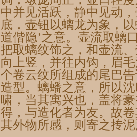
中并见活跃，静中见动，
底，壶钮以螭龙为象，以
道偕隐’之意。壶流取螭
把取螭纹饰之，和壶流、
向上竖，并往内钩，眉毛
个卷云纹所组成的尾巴告
造型。螭蟠之意，所以沈
啸，当其寓兴也，盖将豪
得，与造化者为友。故卷
其外物所感，则寄之抟泥