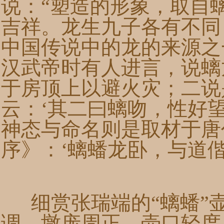
说：“塑造的形象，取自
吉祥。龙生九子各有不同
中国传说中的龙的来源之
汉武帝时有人进言，说螭
于房顶上以避火灾；二说
云：‘其二曰螭吻，性好
神态与命名则是取材于唐
序》：‘螭蟠龙卧，与道偕
细赏张瑞端的“螭蟠”
调，墩庞周正，壶口轻度